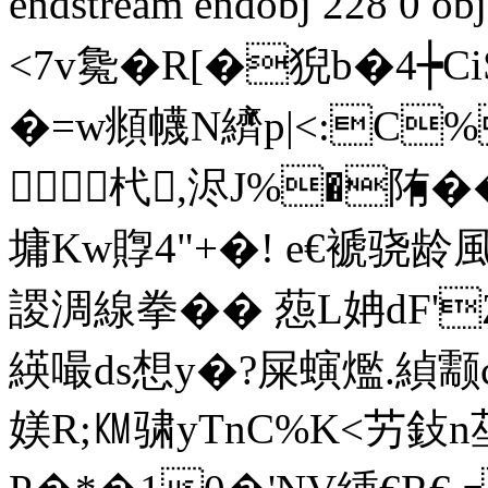
endstream endobj 228 0
<7v毚�R[�猊b�4┾
�=w頫幭N纃p|<:C%
杙,浕J%�陏�
墉Kw賯4"+�! e€褫骁龄
謖淍線拳�� 葾L姌dF'
緓嘬ds想y�?屎螾爁.緽颥c
媄R;㏎骕yTnC%K<艻