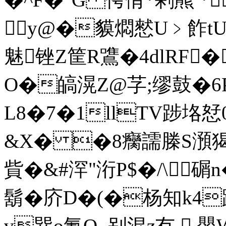
y@�貘燜憖U﹥飵tU
魅锉Z筐 R鷕�4dlRF�
O�皜滉Ζ@芓;缪鼓�6Pa�
L8�7�1llТV踄垎 恏
&X� �8癵譳榺S澦猲芿
貲�&#浫"洐P$�/\ 
鬍�庎D�(�杨知k4跼
v巽o氪O_别混z冇.,譻