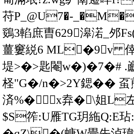
苻 P_@U7�-_�M
鵎3輡庶曺629滜渃_邜Fs
薑窶綐6 ML�9v 倖幆
堤>�>匙閹w�)�7�# .巚.朼
柽"G�/n�>2Y鍶� � 虿
済%�x弆�\姐L
$S筰:U雁TG玥絁Q:E玷
�qZ\�(螗W畳先