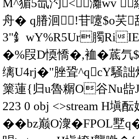
M^猸5氙汋< 灕wv  
舟� q膡洄!苷嚔$o芺
3"釒wY%R5Ur臅RiIE
�%叚D愞憍�,裇�菧氕
缡U4rj�"脞聓^qcY騒詘
篥蓮{归u魯糏O谷Nu啙JC� 
223 0 obj <>stream 
��bz巅O潨�FPOL