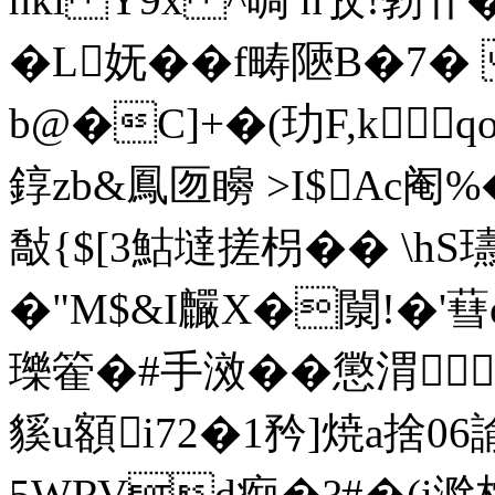
�L妩��f畴陿B�7�
b@�C]+�(玏F,k
錞zb&鳳匢矈 >I$Ac阉
敽{$[3鮕墶搓枴�� \
�"M$&I麣X�闎!�'蔧
瓅篧�#手滧��懲渭 
貕u額i72�1矜]焼a捨0
5WRVd痴 �?#�(i