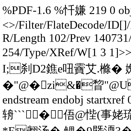
%PDF-1.6 %忏嫌 219 0 obj 
<>/Filter/FlateDecode/ID[
]
R/Length 102/Prev 140731/
254/Type/XRef/W[1 3 1]
I;刹D2鐎e吜靌艾.樤� 嬎両
�"@�zi&�睝"@U
endstream endobj startxre
辀``` � 俉@悂(事姥琉抬
*E翽汤� 鲤�9塈渜3