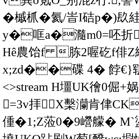
�槭枛� 氦/峕I硈p�)镹
y�哐a�瀡m0=呸折�
Hê農饴f 胨2喔矻f
x;zd��碟 4� 餑€}皲I 
<>stream H壃UK徻0倔
=3v拝X檕灡肯侓CK
偅�1;Z蒞0�9巆艨� M
墝UKO跕剧W萄[醗wc;墛