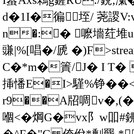
d�1I�徧垤/ 荛謖V
n�:� 嚒墻荭堆u<
豏|%[唱�/虒 �)F
>st
C�*m�簀/J� I T� 
挿憣E�I>騹%铮� �
r9��A牊啁v�,(�
嗰<�焵G�vx阝w吅#
�^F�"G 侉佾*剰羆 *