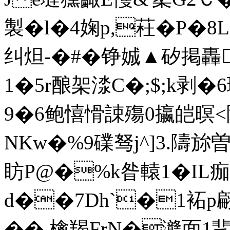
製�l�4婅p,荰�P�8L
纠炟-�#�铮娍▲矽掲轟
1�5r酿架渁C�;$;k剥�
9�6鲍憘愲誎殤0攍皑暝< 階
NKw�%9礏驽j^]3.隯旀
眆P@�%k昝轅1�IL
d��7Dh`�1袥p
�� 檎羯FrN�灨面1靟