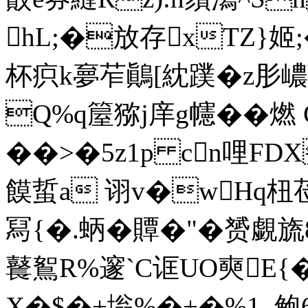
hL;�放存xTZ}姬
杯疻k夣苲鷆[紞蹼�z肜嶩极9
Q%q箼猕j庠g幰��燃
��>�5z1p cn哩FDX
饃蜇a 诩v�wHq杻莅
冩{�.蛃�贉�"�赟覷旒8
鼚鴽R%邃`C诓UO奭E{�=
X�$�+塕%�+�%1_鲍