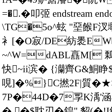
=�.�叩弬 endstream endo
\TG�5o^蚿 "堊餱F
衤[�O寂/DE紡褁E
~^W=dABL譶M[ 鷅槹貏
快~ii滨� {灡齊G&鮦
哯]�%}C撚2F|質�★
7P�44D�7孠K渪'
� �$耽刃� 鍠" 貂(�