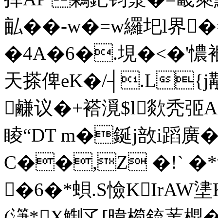
畆��-w�=w纙圯l界�=
�4A�6�.垷�<�'憹
天搽俾eK�/┤.L{j觏
鹻 议�+褡漞$l欻秃弬A
睖“DT m�鋋j敨i蹈廣�
C��,Z �!` 
�6�*蛽.S憸KIrAW堻
(潷*X鯯孓[暐橁鋶葁檙