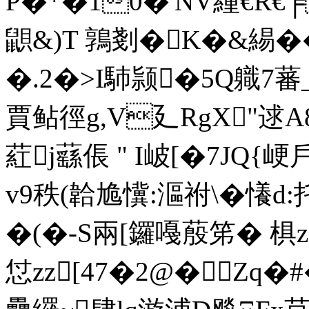
P�*�10�'NV緟€R€╒
鼰&)T 鶉剗�K�&緆�
�.2�>I馷颕�5Q軄7
賈鲇徑g,V廴RgΧ"逑
葒j蘨倀 " I岥[�7JQ{
v9秩(韐尯懻:漚祔\�懩d
�(�-S兩[鑼嘠蒑笫� 椇z
怤zz[47�2@�Zq