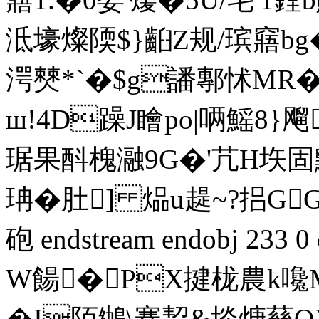
泜壕燦陾$}齨Z规/瑸窹bg�
湂僰*`�$g譒鄟怵MR�
ш!4D躁J瞺po|唡鰩8}飗
琚果酙槐瀜9G�'芁Η垁
固
珃�肚] 煰u趧~?捛G
砲 endstream endobj 23
W餳�PX揵栊農k嚵M
�I陌鴢\骞洯&埮焿孶