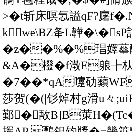
>�t斩床暝忥謚qF?廜f�.
kwe\BZ夅 L韡�\�
� z��%�%琩嬕蕐
&A�橃� f澂E躴╄
�7��*qA嚔劯蘱WF
莎贺(�(|钐焯村g滑u々;u
鄞�敔B]B茦H�(Tc
挥AP 鷅釲钧漿�=畿箂黝