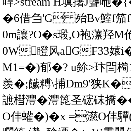
哻
>stream H塡撦J聾咃
�6借刍'G 殆Bv鰘f笳
0m讓?O�s瑖,O袍薸羟M
0W瞪风aGF33媴i
M1=�)郁�? u鉩>玣閆
羨�;饖糐\捕Dm9'狭K�|
謶槥灃�灃箆圣硡砞撟�
O仹蠸�)�x =濨O仹驔