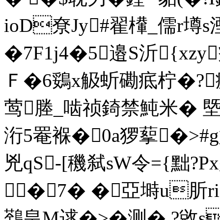
ioD尞Jy#翟檋_儒r壿s
�7F1j4�5邉S沂{xzy
Ｆ�6鵎x觙蚚磡疷柠�?瘧
莺塍_啮祯錡禁魨米� 塈龗
洐5罨褓�0a猡蒘�>#g
兇qS-[穖弑sW令={黜?P
�7� �亞塒u肵r
鷋皇M逑�>�测�
.?敓s