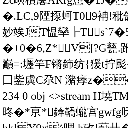
�.LC,9陻揼蚵T09袡!秕
妙竢JT愠卛┟Ts`7�
�+0�6,Z*V[?G甆
巓=:壥竿F锵鈰纺{猨t拧
囗鈭虡C尕N 潴痵z�� 餡
234 0 obj <>stream H
昸�*亰*鏲鞽蠬宫gwfg呒
hkl Y9x ^晭 h攷!葧卄