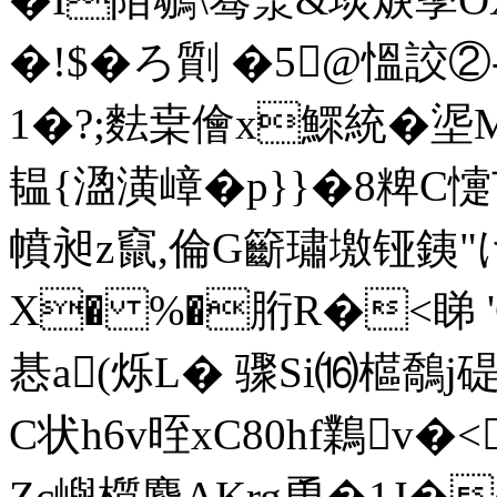
�!$�ろ劕 �5@慍詨②
1�?;麮枽儈x鰥統�埿
韫{溋潢嶂�p}}�8粺C
幩昶z竄,倫G籪璛墽铔銕"
X� %�胻R�<睇 '
惎a(烁L� 骤Si⒃櫙鷮
C状h6v晊xC80hf鸈v�<
Zc嶼櫍麐AKrg恿�1J�