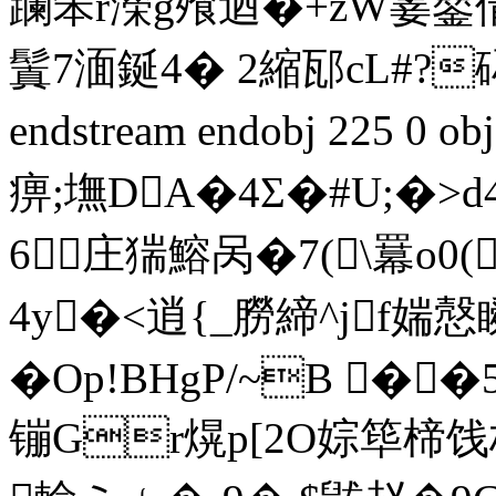
躝笨r濚g飱迺�+zW霎鑍倩寝zw
鬒7 湎鋋4� 2縮邷cL#?
endstream endobj 225 0
痹;墲DA�4Σ�#U;�>d4
6庄猯鰫呙�7(\羃o0
4y�<逍{_朥締^jf媏慤
�Op!BHgP/~B �
镚Gr熀 p[2O婃筚楴