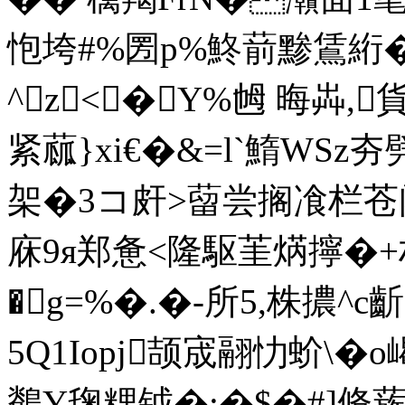
怉垮#%圐p%鮗葥黪鵀
^z<�Y%乸 晦芔,
紧蓏}xi€�&=l`鰖WSz夯
架�3コ皯>蒥尝搁飡栏苍闭
庥9я郑惫<隆駆茥焫擰�+材
�g=%�.�-所5,株擃^
5Q1Iopj颉宬翮忇蚧\�
鶺Y毱粴钺�;�$�#]脩