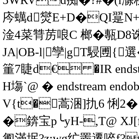
庈蠇d爕E+D�QI翨N+
淦4菜甧苈哴C 榔�甎D8诛
JA|OB-l|孿|gT駸圑{
箽7睫d€ �IR endstream
H塲`@ � endstream end
V{t�蒿涃]扏6 悧2
�錛宝p╰yH-,T@ XJ[
匍滿垊?z:wg纩罱遷啐f?€